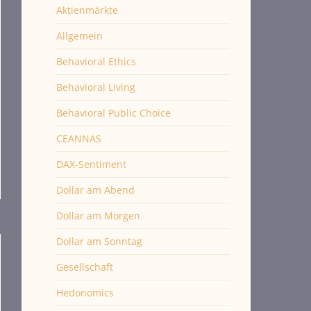
Aktienmärkte
Allgemein
Behavioral Ethics
Behavioral Living
Behavioral Public Choice
CEANNAS
DAX-Sentiment
Dollar am Abend
Dollar am Morgen
Dollar am Sonntag
Gesellschaft
Hedonomics