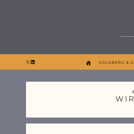
GOLDBERG & 
B
WI