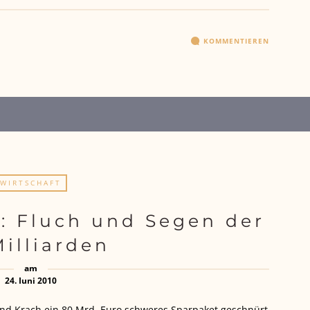
KOMMENTIEREN
WIRTSCHAFT
II: Fluch und Segen der
illiarden
am
24. Juni 2010
nd Krach ein 80 Mrd. Euro schweres Sparpaket geschnürt