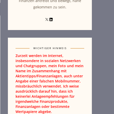
Finanzen antreibt und bewegt, nahe
gekommen zu sein.
WICHTIGER HINWEIS
Zurzeit werden im Internet,
insbesondere in sozialen Netzwerken
und Chatgruppen, mein Foto und mein
Name im Zusammenhang mit
Aktientipps/Finanzanlagen, auch unter
Angabe einer falschen Mobilnummer,
missbräuchlich verwendet. Ich weise
ausdrücklich darauf hin, dass ich
keinerlei Anlageempfehlungen für
irgendwelche Finanzprodukte,
Finanzanlagen oder bestimmte
Wertpapiere abgebe.