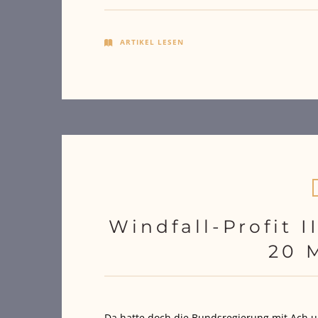
ARTIKEL LESEN
Windfall-Profit 
20 M
Da hatte doch die Bundsregierung mit Ach u