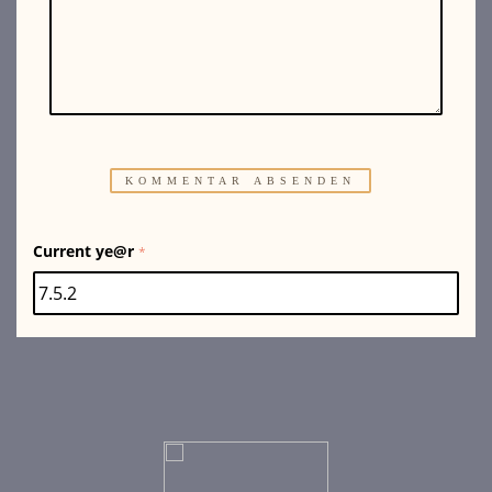
Current ye@r
*