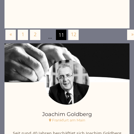
«
»
1
2
12
11
…
Joachim Goldberg
Frankfurt am Main
Seit rund 40 Jahren beschäftigt sich Joachim Goldberg