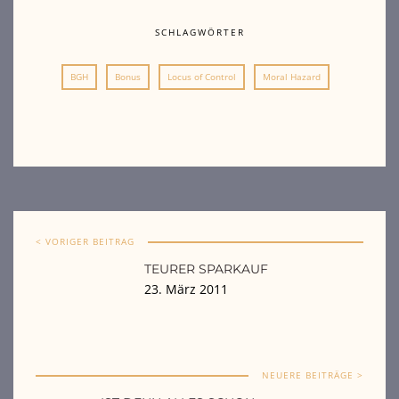
SCHLAGWÖRTER
BGH
Bonus
Locus of Control
Moral Hazard
< VORIGER BEITRAG
TEURER SPARKAUF
23. März 2011
NEUERE BEITRÄGE >