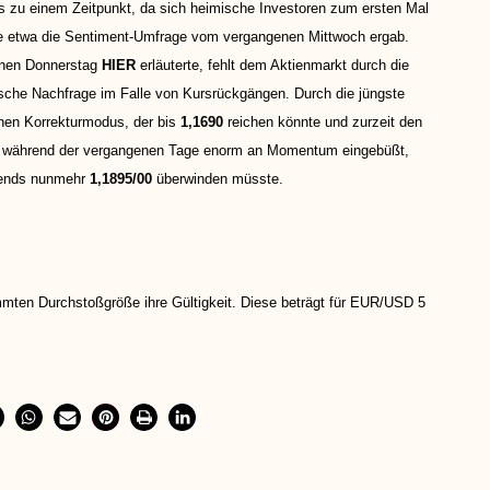
s zu einem Zeitpunkt, da sich heimische Investoren zum ersten Mal
wie etwa die Sentiment-Umfrage vom vergangenen Mittwoch ergab.
genen Donnerstag
HIER
erläuterte, fehlt dem Aktienmarkt durch die
ische Nachfrage im Falle von Kursrückgängen. Durch die jüngste
inen Korrekturmodus, der bis
1,1690
reichen könnte und zurzeit den
hat während der vergangenen Tage enorm an Momentum eingebüßt,
rends nunmehr
1,1895/00
überwinden müsste.
mmten Durchstoßgröße ihre Gültigkeit. Diese beträgt für EUR/USD 5