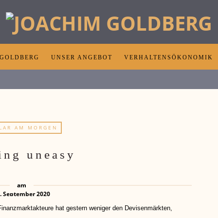
 GOLDBERG
UNSER ANGEBOT
VERHALTENSÖKONOMIK
LAR AM MORGEN
ing uneasy
am
. September 2020
zmarktakteure hat gestern weniger den Devisenmärkten,