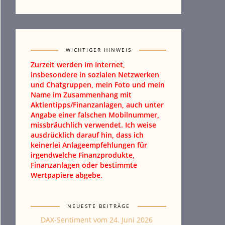
WICHTIGER HINWEIS
Zurzeit werden im Internet,
insbesondere in sozialen Netzwerken
und Chatgruppen, mein Foto und mein
Name im Zusammenhang mit
Aktientipps/Finanzanlagen, auch unter
Angabe einer falschen Mobilnummer,
missbräuchlich verwendet. Ich weise
ausdrücklich darauf hin, dass ich
keinerlei Anlageempfehlungen für
irgendwelche Finanzprodukte,
Finanzanlagen oder bestimmte
Wertpapiere abgebe.
NEUESTE BEITRÄGE
DAX-Sentiment vom 24. Juni 2026