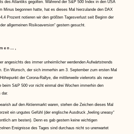
its des Atlantiks gegolten. Während der S&P 500 Index in den USA
em Minus begonnen hatte, hat es dieses Mal hierzulande den DAX
4,4 Prozent notieren wir den größten Tagesverlust seit Beginn der
 der allgemeinen Risikoaversion“ gestern gesucht.
mmen…,
aner angesichts des immer unheimlicher werdenden Aufwärtstrends
ten. Ein Wunsch, der sich immerhin am 3. September zum ersten Mal
Höhepunkt der Corona-Rallye, die mittlerweile vielerorts als neuer
lte beim S&P 500 vor nicht einmal drei Wochen immerhin den
 dar.
arish auf den Aktienmarkt waren, stehen die Zeichen dieses Mal
rzeit ein ungutes Gefühl (der englische Ausdruck „feeling uneasy“
gentlich am besten). Denn es gab gestern keine wichtigen
elnen Ereignisse des Tages sind durchaus nicht so unerwartet