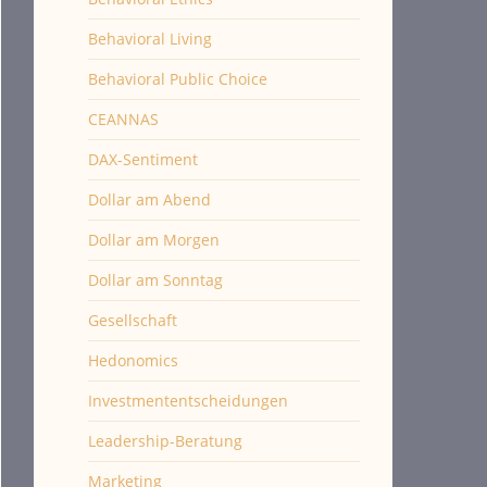
Behavioral Living
Behavioral Public Choice
CEANNAS
DAX-Sentiment
Dollar am Abend
Dollar am Morgen
Dollar am Sonntag
Gesellschaft
Hedonomics
Investmententscheidungen
Leadership-Beratung
Marketing