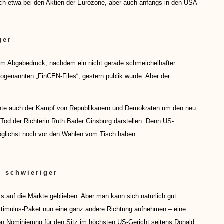
uch etwa bei den Aktien der Eurozone, aber auch anfangs in den USA
ger
em Abgabedruck, nachdem ein nicht gerade schmeichelhafter
ogenannten „FinCEN-Files“, gestern publik wurde. Aber der
nnte auch der Kampf von Republikanern und Demokraten um den neu
od der Richterin Ruth Bader Ginsburg darstellen. Denn US-
öglichst noch vor den Wahlen vom Tisch haben.
 schwieriger
ss auf die Märkte geblieben. Aber man kann sich natürlich gut
Stimulus-Paket nun eine ganz andere Richtung aufnehmen – eine
en Nominierung für den Sitz im höchsten US-Gericht seitens Donald