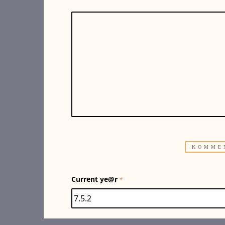
Current ye@r
*