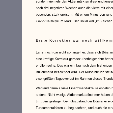
sondern vielmehr den Aktienmärkten dies- und jense
nach drei negativen Wochen auch die vierte mit ein
besonders stark erwischt. Mit einem Minus von rund 
Covid-19-Rallye im März. Der Dollar war „im Zeichen
Erste Korrektur war noch willko
Es ist noch gar nicht so lange her, dass sich Börsi
eine kräftige Korrektur geradezu herbeigesehnt hat
erfüllen sollte. Das war ein Tag nach dem bisherigen 
Bullenmarkt bezeichnet wird. Der Kurseinbruch stel
zweitgrößten Tagesverlust im Rahmen dieses Trends
Während damals viele Finanzmarktakteure ohnehin be
anders. Nicht wenige Aktienmarktteilnehmer haben de
trifft den gestrigen Gemütszustand der Börsianer ei
Fundamentaldaten zu begutachten, und auch die einz