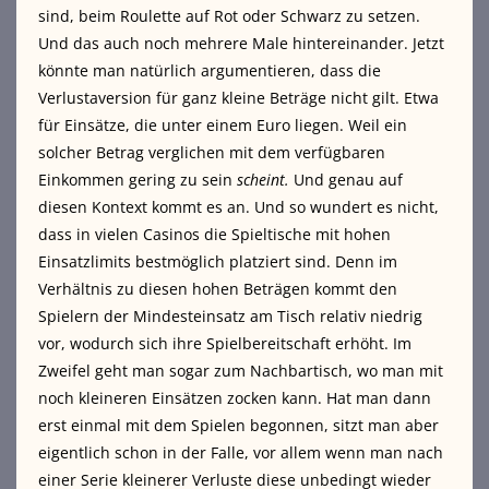
sind, beim Roulette auf Rot oder Schwarz zu setzen.
Und das auch noch mehrere Male hintereinander. Jetzt
könnte man natürlich argumentieren, dass die
Verlustaversion für ganz kleine Beträge nicht gilt. Etwa
für Einsätze, die unter einem Euro liegen. Weil ein
solcher Betrag verglichen mit dem verfügbaren
Einkommen gering zu sein
scheint.
Und genau auf
diesen Kontext kommt es an. Und so wundert es nicht,
dass in vielen Casinos die Spieltische mit hohen
Einsatzlimits bestmöglich platziert sind. Denn im
Verhältnis zu diesen hohen Beträgen kommt den
Spielern der Mindesteinsatz am Tisch relativ niedrig
vor, wodurch sich ihre Spielbereitschaft erhöht. Im
Zweifel geht man sogar zum Nachbartisch, wo man mit
noch kleineren Einsätzen zocken kann. Hat man dann
erst einmal mit dem Spielen begonnen, sitzt man aber
eigentlich schon in der Falle, vor allem wenn man nach
einer Serie kleinerer Verluste diese unbedingt wieder