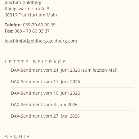
Joachim Goldberg
Königswarterstraße 3
60316 Frankfurt am Main
Telefon:
069-70 60 90 69
Fax:
069 - 70 60 93 37
Joachim[at]goldberg-goldberg.com
LETZTE BEITRÄGE
DAX-Sentiment vom 24. Juni 2026 (zum letzten Mal)
DAX-Sentiment vom 17. Juni 2026
DAX-Sentiment vom 10. Juni 2026
DAX-Sentiment vom 3. Juni 2026
DAX-Sentiment vom 27. Mai 2026
ARCHIV