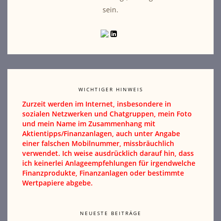
sein.
WICHTIGER HINWEIS
Zurzeit werden im Internet, insbesondere in
sozialen Netzwerken und Chatgruppen, mein Foto
und mein Name im Zusammenhang mit
Aktientipps/Finanzanlagen, auch unter Angabe
einer falschen Mobilnummer, missbräuchlich
verwendet. Ich weise ausdrücklich darauf hin, dass
ich keinerlei Anlageempfehlungen für irgendwelche
Finanzprodukte, Finanzanlagen oder bestimmte
Wertpapiere abgebe.
NEUESTE BEITRÄGE