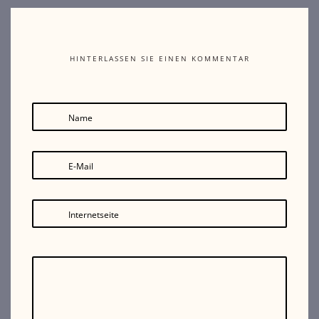
HINTERLASSEN SIE EINEN KOMMENTAR
Name
E-Mail
Internetseite