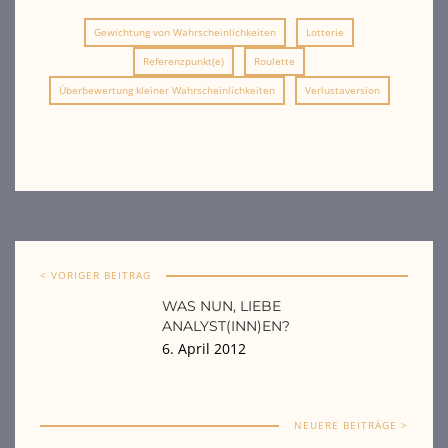
Gewichtung von Wahrscheinlichkeiten
Lotterie
Referenzpunkt(e)
Roulette
Überbewertung kleiner Wahrscheinlichkeiten
Verlustaversion
< VORIGER BEITRAG
WAS NUN, LIEBE
ANALYST(INN)EN?
6. April 2012
NEUERE BEITRÄGE >