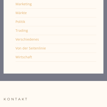
Marketing
Märkte
Politik
Trading
Verschiedenes
Von der Seitenlinie
Wirtschaft
KONTAKT