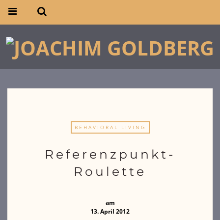
BEHAVIORAL LIVING
Referenzpunkt-
Roulette
am
13. April 2012