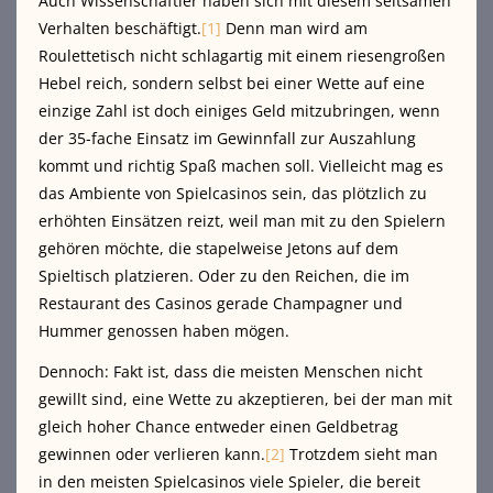
Auch Wissenschaftler haben sich mit diesem seltsamen
Verhalten beschäftigt.
[1]
Denn man wird am
Roulettetisch nicht schlagartig mit einem riesengroßen
Hebel reich, sondern selbst bei einer Wette auf eine
einzige Zahl ist doch einiges Geld mitzubringen, wenn
der 35-fache Einsatz im Gewinnfall zur Auszahlung
kommt und richtig Spaß machen soll. Vielleicht mag es
das Ambiente von Spielcasinos sein, das plötzlich zu
erhöhten Einsätzen reizt, weil man mit zu den Spielern
gehören möchte, die stapelweise Jetons auf dem
Spieltisch platzieren. Oder zu den Reichen, die im
Restaurant des Casinos gerade Champagner und
Hummer genossen haben mögen.
Dennoch: Fakt ist, dass die meisten Menschen nicht
gewillt sind, eine Wette zu akzeptieren, bei der man mit
gleich hoher Chance entweder einen Geldbetrag
gewinnen oder verlieren kann.
[2]
Trotzdem sieht man
in den meisten Spielcasinos viele Spieler, die bereit