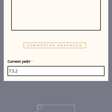
Current ye@r
*