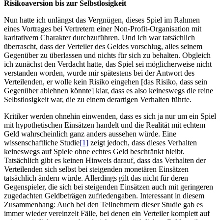
Risikoaversion bis zur Selbstlosigkeit
Nun hatte ich unlängst das Vergnügen, dieses Spiel im Rahmen
eines Vortrages bei Vertretern einer Non-Profit-Organisation mit
karitativem Charakter durchzuführen. Und ich war tatsächlich
überrascht, dass der Verteiler des Geldes vorschlug, alles seinem
Gegenüber zu überlassen und nichts für sich zu behalten. Obgleich
ich zunächst den Verdacht hatte, das Spiel sei möglicherweise nicht
verstanden worden, wurde mir spätestens bei der Antwort des
Verteilenden, er wolle kein Risiko eingehen [das Risiko, dass sein
Gegenüber ablehnen könnte] klar, dass es also keineswegs die reine
Selbstlosigkeit war, die zu einem derartigen Verhalten führte.
Kritiker werden ohnehin einwenden, dass es sich ja nur um ein Spiel
mit hypothetischen Einsätzen handelt und die Realität mit echtem
Geld wahrscheinlich ganz anders aussehen würde. Eine
wissenschaftliche Studie
[1]
zeigt jedoch, dass dieses Verhalten
keineswegs auf Spiele ohne echtes Geld beschränkt bleibt.
Tatsächlich gibt es keinen Hinweis darauf, dass das Verhalten der
Verteilenden sich selbst bei steigenden monetären Einsätzen
tatsächlich ändern würde. Allerdings gilt das nicht für deren
Gegenspieler, die sich bei steigenden Einsätzen auch mit geringeren
zugedachten Geldbeträgen zufriedengaben. Interessant in diesem
Zusammenhang: Auch bei den Teilnehmern dieser Studie gab es
immer wieder vereinzelt Fälle, bei denen ein Verteiler komplett auf