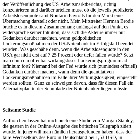
der Veröffentlichung des US-Arbeitsmarktberichts, richtig
konzentrieren und darüber urteilen muss, ob die jeweils publizierte
Arbeitslosenquote samt Nonfarm Payrolls für den Markt eine
Überraschung darstellt oder nicht. Mein Mitstreiter Herman Brodie
brachte es in diesem Zusammenhang unlängst auf den Punkt, es
widerspräche seiner Intuition, dass sich die Akteure immer nur
Gedanken darüber machten, wann geldpolitischen
Lockerungsmaßnahmen der US-Notenbank im Erfolgsfall beendet
würden. Was geschähe denn, wenn die Arbeitslosenquote in den
USA gar nicht erst auf 7,25 Prozent oder tiefer fallen würde? Setzt
man dann ein offenbar wirkungsloses Lockerungsprogramm ad
infinitum fort? Niemand bei der Fed würde sich (zumindest offiziell)
Gedanken darüber machen, wann denn die quantitativen
Lockerungsmaßnahmen im Falle ihrer Wirkungslosigkeit, eingestellt
werden sollten. Ganz zu schweigen davon, dass für diesen Fall ein
Alternativplan in der Schublade der Notenbanker liegen müsste.
Seltsame Studie
Aufhorchen lassen hat mich auch eine Studie von Morgan Stanley,
die gestern in der Online-Ausgabe des britischen Telegraph zitiert
wurde. In jener will man nämlich herausgefunden haben, dass der
faire Wechselkurs des Euro in Deutschland bei 1,53 USD, in