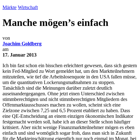
Märkte
Wirtschaft
Manche mögen’s einfach
von
Joachim Goldberg
am
17. Januar 2013
Ich bin fast schon ein bisschen erleichtert gewesen, dass sich gestern
kein Fed-Mitglied zu Wort gemeldet hat, um den Marktteilnehmern
mitzuteilen, wie tief die Arbeitslosenquote in den USA fallen müsse,
um die quantitativen Lockerungsmaßnahmen zu stoppen.
Tatsächlich sind die Meinungen darüber zuletzt deutlich
auseinandergegangen. Ohne jetzt einen Unterschied zwischen
stimmberechtigten und nicht stimmberechtigten Mitgliedern des
Offenmarktausschusses machen zu wollen, scheint sich eine
Zielzone zwischen 7,25 und 6,5 Prozent etabliert zu haben. Dass
eine QE-Entscheidung an einem einzigen ökonomischen Indikator
festgemacht werden soll, habe ich an dieser Stelle schon häufiger
kritisiert. Aber nicht wenige Finanzmarktteilnehmer mögen es eben
einfach und sind womöglich sogar froh, dass man sich in Zukunft
für die Markteinschätzung eigentlich nur noch einmal im Monat, bei