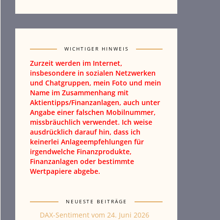
WICHTIGER HINWEIS
Zurzeit werden im Internet,
insbesondere in sozialen Netzwerken
und Chatgruppen, mein Foto und mein
Name im Zusammenhang mit
Aktientipps/Finanzanlagen, auch unter
Angabe einer falschen Mobilnummer,
missbräuchlich verwendet. Ich weise
ausdrücklich darauf hin, dass ich
keinerlei Anlageempfehlungen für
irgendwelche Finanzprodukte,
Finanzanlagen oder bestimmte
Wertpapiere abgebe.
NEUESTE BEITRÄGE
DAX-Sentiment vom 24. Juni 2026