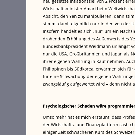
neu gesetzte Inflationsziel von 2 Prozent err
Wirtschaftsminister Amari beim Weltwirtscha
Absicht,
den Yen zu manipulieren, dann stimm
stimmt damit eigentlich nur in den von der
Insofern handelt es sich „nur“ um ein Nachzi
drohenden Erhöhung des Außenwerts des Yen
Bundesbankpräsident Weidmann unlängst vor 
nur die USA, Großbritannien und Japan als N
ihrer eigenen Währung in Kauf nehmen. Auch
Philippinen bis Südkorea, erwärmen sich für (
für eine Schwächung der eigenen Währungen 
zwangsläufig aufgewertet wird – denn nicht a
Psychologischer Schaden wäre programmier
Umso mehr hat es mich erstaunt, dass Profes
der Wirtschafts- und Finanzplattform cash.ch
einiger Zeit schwächeren Kurs des Schweizer