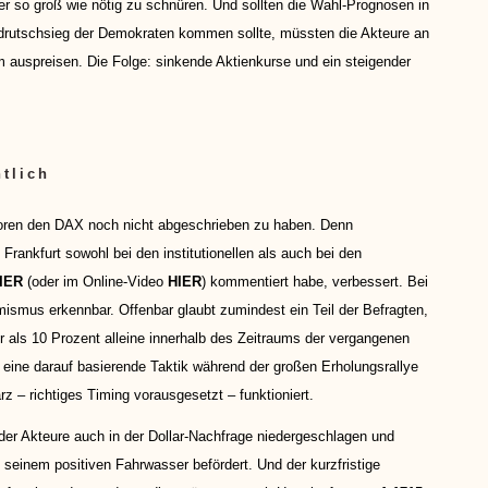
er so groß wie nötig zu schnüren. Und sollten die Wahl-Prognosen in
rdrutschsieg der Demokraten kommen sollte, müssten die Akteure an
uspreisen. Die Folge: sinkende Aktienkurse und ein steigender
tlich
oren den DAX noch nicht abgeschrieben zu haben. Denn
Frankfurt sowohl bei den institutionellen als auch bei den
IER
(oder im Online-Video
HIER
) kommentiert habe, verbessert. Bei
timismus erkennbar. Offenbar glaubt zumindest ein Teil der Befragten,
 als 10 Prozent alleine innerhalb des Zeitraums der vergangenen
eine darauf basierende Taktik während der großen Erholungsrallye
z – richtiges Timing vorausgesetzt – funktioniert.
der Akteure auch in der Dollar-Nachfrage niedergeschlagen und
 seinem positiven Fahrwasser befördert. Und der kurzfristige