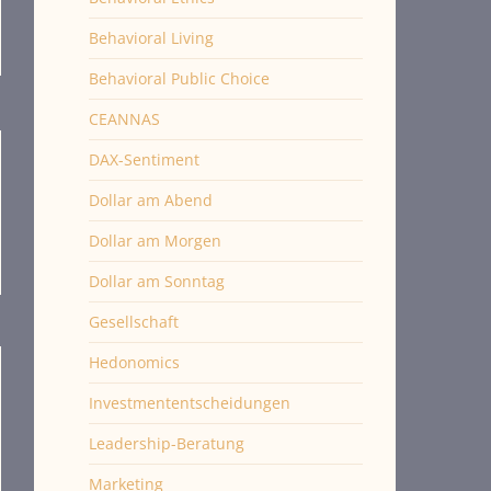
Behavioral Living
Behavioral Public Choice
CEANNAS
DAX-Sentiment
Dollar am Abend
Dollar am Morgen
Dollar am Sonntag
Gesellschaft
Hedonomics
Investmententscheidungen
Leadership-Beratung
Marketing