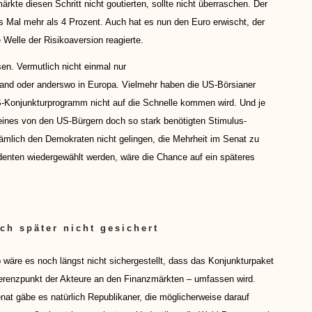
rkte diesen Schritt nicht goutierten, sollte nicht überraschen. Der
s Mal mehr als 4 Prozent. Auch hat es nun den Euro erwischt, der
Welle der Risikoaversion reagierte.
n. Vermutlich nicht einmal nur
d oder anderswo in Europa. Vielmehr haben die US-Börsianer
S-Konjunkturprogramm nicht auf die Schnelle kommen wird. Und je
ines von den US-Bürgern doch so stark benötigten Stimulus-
ämlich den Demokraten nicht gelingen, die Mehrheit im Senat zu
nten wiedergewählt werden, wäre die Chance auf ein späteres
h später nicht gesichert
wäre es noch längst nicht sichergestellt, dass das Konjunkturpaket
eferenzpunkt der Akteure an den Finanzmärkten – umfassen wird.
 gäbe es natürlich Republikaner, die möglicherweise darauf