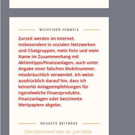
WICHTIGER HINWEIS
Zurzeit werden im Internet,
insbesondere in sozialen Netzwerken
und Chatgruppen, mein Foto und mein
Name im Zusammenhang mit
Aktientipps/Finanzanlagen, auch unter
Angabe einer falschen Mobilnummer,
missbräuchlich verwendet. Ich weise
ausdrücklich darauf hin, dass ich
keinerlei Anlageempfehlungen für
irgendwelche Finanzprodukte,
Finanzanlagen oder bestimmte
Wertpapiere abgebe.
NEUESTE BEITRÄGE
DAX-Sentiment vom 24. Juni 2026