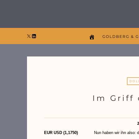
GOLDBERG & 
DOL
Im Griff
EUR USD (1,1
750)
Nun haben wir ihn also: den n