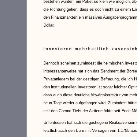
bestehen würden, ein Paket so klein wie möglich, ab
die Richtung gehen, dass es doch nicht zu einem E
den Finanzmärkten ein massives Ausgabenprogramm a
Dollar.
Investoren mehrheitlich zuversich
Dennoch scheinen zumindest die heimischen Invest
interessanterweise hat sich das Sentiment der Börse 
Privatanlegern bei der gestrigen Befragung, die ich
H
den institutionellen Investoren ist sogar leichter Op
dass auch diese deutliche Abwärtskorrektur von mehr
neun Tage wieder aufgefangen wird. Zumindest hätte 
seit den Corona-Tiefs der Aktienmärkte seit Ende Mär
Unterdessen hat sich die gestiegene Risikoaversion 
letztlich auch den Euro mit Versagen von 1,1755 aus