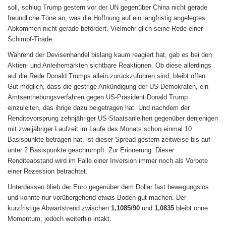
soll, schlug Trump gestern vor der UN gegenüber China nicht gerade
freundliche Töne an, was die Hoffnung auf ein langfristig angelegtes
Abkommen nicht gerade befördert. Vielmehr glich seine Rede einer
Schimpf-Tirade.
Während der Devisenhandel bislang kaum reagiert hat, gab es bei den
Aktien- und Anleihemärkten sichtbare Reaktionen. Ob diese allerdings
auf die Rede Donald Trumps allein zurückzuführen sind, bleibt offen.
Gut möglich, dass die gestrige Ankündigung der US-Demokraten, ein
Amtsenthebungsverfahren gegen US-Präsident Donald Trump
einzuleiten, das ihrige dazu beigetragen hat. Und nachdem der
Renditevorsprung zehnjähriger US-Staatsanleihen gegenüber denjenigen
mit zweijähriger Laufzeit im Laufe des Monats schon einmal 10
Basispunkte betragen hat, ist dieser Spread gestern zeitweise bis auf
unter 2 Basispunkte geschrumpft. Zur Erinnerung: Dieser
Renditeabstand wird im Falle einer Inversion immer noch als Vorbote
einer Rezession betrachtet.
Unterdessen blieb der Euro gegenüber dem Dollar fast bewegungslos
und konnte nur vorübergehend etwas Boden gut machen. Der
kurzfristige Abwärtstrend zwischen
1,1085/90
und
1,0835
bleibt ohne
Momentum, jedoch weiterhin intakt.