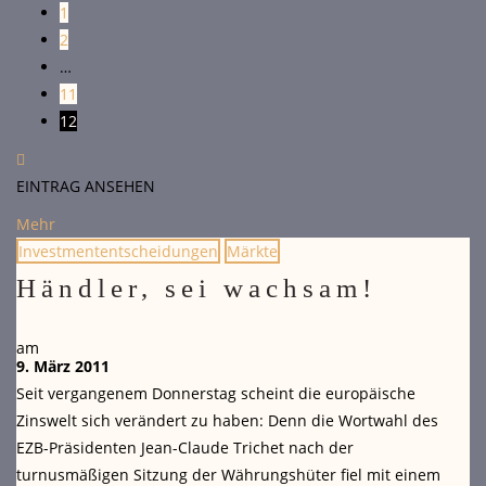
1
2
…
11
12
EINTRAG ANSEHEN
Mehr
Investmententscheidungen
Märkte
Händler, sei wachsam!
am
9. März 2011
Seit vergangenem Donnerstag scheint die europäische
Zinswelt sich verändert zu haben: Denn die Wortwahl des
EZB-Präsidenten Jean-Claude Trichet nach der
turnusmäßigen Sitzung der Währungshüter fiel mit einem