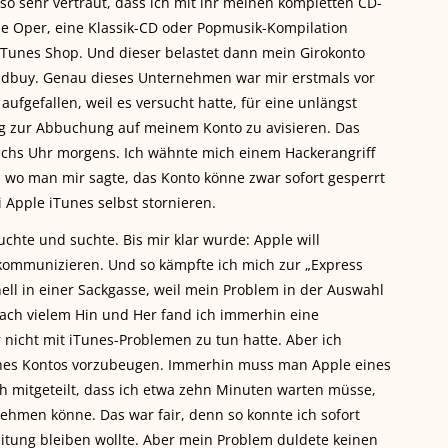
o sehr vertraut, dass ich mit ihr meinen kompletten CD-
e Oper, eine Klassik-CD oder Popmusik-Kompilation
 iTunes Shop
. Und dieser belastet dann mein Girokonto
kandbuy. Genau dieses Unternehmen war mir erstmals vor
fgefallen, weil es versucht hatte, für eine unlängst
g zur Abbuchung auf meinem Konto zu avisieren. Das
echs Uhr morgens. Ich wähnte mich einem Hackerangriff
n, wo man mir sagte, das Konto könne zwar sofort gesperrt
Apple iTunes selbst stornieren.
chte und suchte. Bis mir klar wurde: Apple will
 kommunizieren. Und so kämpfte ich mich zur „Express
ll in einer Sackgasse, weil mein Problem in der Auswahl
ach vielem Hin und Her fand ich immerhin eine
r nicht mit iTunes-Problemen zu tun hatte. Aber ich
nes Kontos vorzubeugen. Immerhin muss man Apple eines
ch mitgeteilt, dass ich etwa zehn Minuten warten müsse,
ehmen könne. Das war fair, denn so konnte ich sofort
eitung bleiben wollte. Aber mein Problem duldete keinen