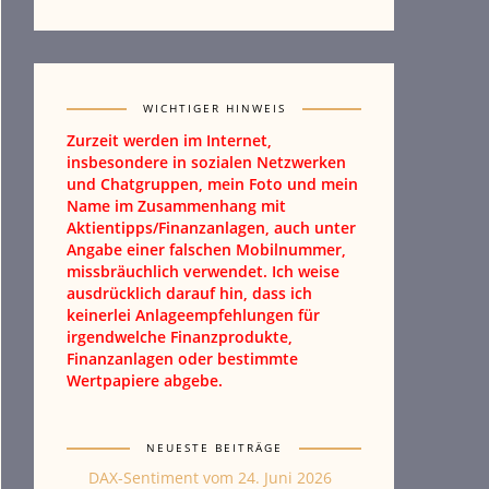
WICHTIGER HINWEIS
Zurzeit werden im Internet,
insbesondere in sozialen Netzwerken
und Chatgruppen, mein Foto und mein
Name im Zusammenhang mit
Aktientipps/Finanzanlagen, auch unter
Angabe einer falschen Mobilnummer,
missbräuchlich verwendet. Ich weise
ausdrücklich darauf hin, dass ich
keinerlei Anlageempfehlungen für
irgendwelche Finanzprodukte,
Finanzanlagen oder bestimmte
Wertpapiere abgebe.
NEUESTE BEITRÄGE
DAX-Sentiment vom 24. Juni 2026