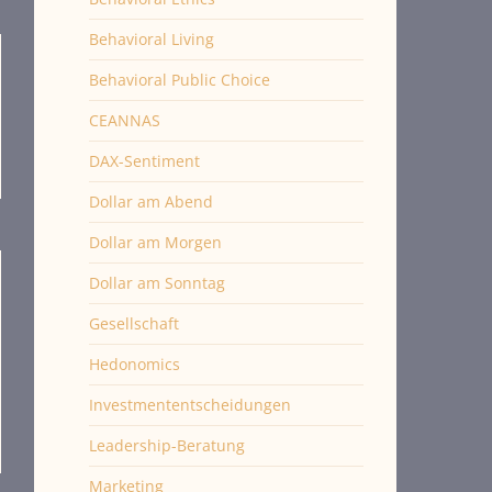
Behavioral Living
Behavioral Public Choice
CEANNAS
DAX-Sentiment
Dollar am Abend
Dollar am Morgen
Dollar am Sonntag
Gesellschaft
Hedonomics
Investmententscheidungen
Leadership-Beratung
Marketing