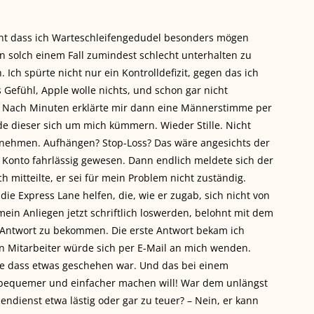
Nicht dass ich Warteschleifengedudel besonders mögen
in solch einem Fall zumindest schlecht unterhalten zu
. Ich spürte nicht nur ein Kontrolldefizit, gegen das ich
Gefühl, Apple wolle nichts, und schon gar nicht
. Nach Minuten erklärte mir dann eine Männerstimme per
de dieser sich um mich kümmern. Wieder Stille. Nicht
ernehmen. Aufhängen? Stop-Loss? Das wäre angesichts der
onto fahrlässig gewesen. Dann endlich meldete sich der
h mitteilte, er sei für mein Problem nicht zuständig.
ie Express Lane helfen, die, wie er zugab, sich nicht von
mein Anliegen jetzt schriftlich loswerden, belohnt mit dem
 Antwort zu bekommen. Die erste Antwort bekam ich
n Mitarbeiter würde sich per E-Mail an mich wenden.
ne dass etwas geschehen war. Und das bei einem
bequemer und einfacher machen will! War dem unlängst
ndienst etwa lästig oder gar zu teuer? – Nein, er kann