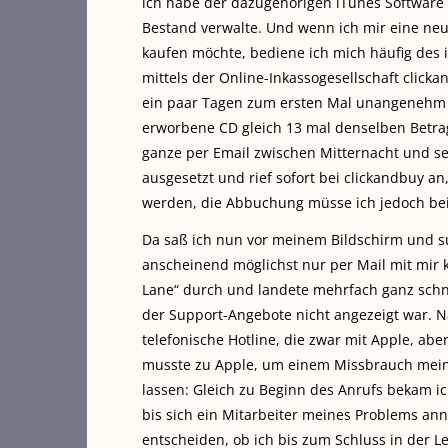
ich habe der dazugehörigen iTunes Software s
Bestand verwalte. Und wenn ich mir eine neu
kaufen möchte, bediene ich mich häufig des
mittels der Online-Inkassogesellschaft clic
ein paar Tagen zum ersten Mal unangenehm au
erworbene CD gleich 13 mal denselben Betra
ganze per Email zwischen Mitternacht und s
ausgesetzt und rief sofort bei clickandbuy a
werden, die Abbuchung müsse ich jedoch bei 
Da saß ich nun vor meinem Bildschirm und su
anscheinend möglichst nur per Mail mit mir
Lane“ durch und landete mehrfach ganz schne
der Support-Angebote nicht angezeigt war. N
telefonische Hotline, die zwar mit Apple, abe
musste zu Apple, um einem Missbrauch mei
lassen: Gleich zu Beginn des Anrufs bekam i
bis sich ein Mitarbeiter meines Problems ann
entscheiden, ob ich bis zum Schluss in der L