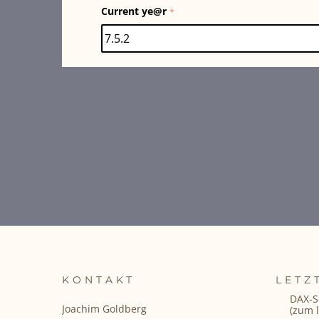
Current ye@r
*
KONTAKT
LETZ
DAX-S
Joachim Goldberg
(zum l