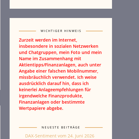
WICHTIGER HINWEIS
Zurzeit werden im Internet,
insbesondere in sozialen Netzwerken
und Chatgruppen, mein Foto und mein
Name im Zusammenhang mit
Aktientipps/Finanzanlagen, auch unter
Angabe einer falschen Mobilnummer,
missbräuchlich verwendet. Ich weise
ausdrücklich darauf hin, dass ich
keinerlei Anlageempfehlungen für
irgendwelche Finanzprodukte,
Finanzanlagen oder bestimmte
Wertpapiere abgebe.
NEUESTE BEITRÄGE
DAX-Sentiment vom 24. Juni 2026