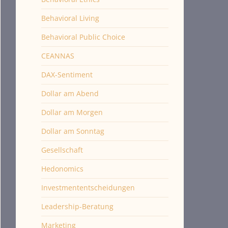
Behavioral Living
Behavioral Public Choice
CEANNAS
DAX-Sentiment
Dollar am Abend
Dollar am Morgen
Dollar am Sonntag
Gesellschaft
Hedonomics
Investmententscheidungen
Leadership-Beratung
Marketing