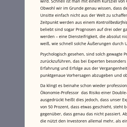
wird. Schnell ist man mit einem Kursziel von 
Obwohl wir im Grunde genau wissen, dass derl
Unsitte einfach nicht aus der Welt zu schaff
Zeitpunkt werden aus einem
Kontrollbedürfni
beliebt sind sogar Prognosen auf drei oder g
werden – eine Diensteifrigkeit, die absolut n
weiß, wie schnell solche Äußerungen durch 
Psychologisch gesehen, sind solch gewagte 
zurückzuführen, das bei Experten besonders 
Erfahrung und Erfolge aus der Vergangenheit
punktgenaue Vorhersagen abzugeben und oben
Da klingt es beinahe schon wieder profession
Ökonomie-Professor das Risiko einer Double-D
ausgedrückt heißt dies jedoch, dass unser Ex
von 50 Prozent, dass etwas geschieht, steht 
gegenüber, dass genau das nicht passiert. A
die nützt den Investoren allemal mehr, als 