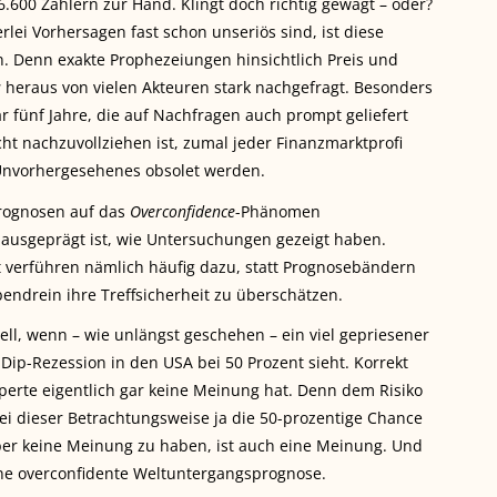
6.600 Zählern zur Hand. Klingt doch richtig gewagt – oder?
ei Vorhersagen fast schon unseriös sind, ist diese
en. Denn exakte Prophezeiungen hinsichtlich Preis und
s
heraus von vielen Akteuren stark nachgefragt. Besonders
ar fünf Jahre, die auf Nachfragen auch prompt geliefert
icht nachzuvollziehen ist, zumal jeder Finanzmarktprofi
Unvorhergesehenes obsolet werden.
Prognosen auf das
Overconfidence
-Phänomen
ausgeprägt ist, wie Untersuchungen gezeigt haben.
 verführen nämlich häufig dazu, statt Prognosebändern
drein ihre Treffsicherheit zu überschätzen.
ell, wenn – wie unlängst geschehen – ein viel gepriesener
ip-Rezession in den USA bei 50 Prozent sieht. Korrekt
perte eigentlich gar keine Meinung hat. Denn dem Risiko
bei dieser Betrachtungsweise ja die 50-prozentige Chance
ber keine Meinung zu haben, ist auch eine Meinung. Und
eine overconfidente Weltuntergangsprognose.