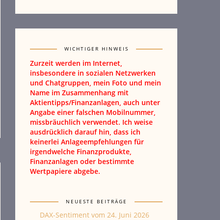
WICHTIGER HINWEIS
Zurzeit werden im Internet,
insbesondere in sozialen Netzwerken
und Chatgruppen, mein Foto und mein
Name im Zusammenhang mit
Aktientipps/Finanzanlagen, auch unter
Angabe einer falschen Mobilnummer,
missbräuchlich verwendet. Ich weise
ausdrücklich darauf hin, dass ich
keinerlei Anlageempfehlungen für
irgendwelche Finanzprodukte,
Finanzanlagen oder bestimmte
Wertpapiere abgebe.
NEUESTE BEITRÄGE
DAX-Sentiment vom 24. Juni 2026