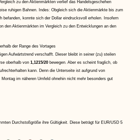
Vergleich zu den Aktienmärkten verlief das Handelsgeschehen
eise ruhigen Bahnen. Indes: Obgleich sich die Aktienmärkte bis zum
 befanden, konnte sich der Dollar eindrucksvoll erholen. Insofern
on den Aktienmärkten im Vergleich zu den Entwicklungen an den
nerhalb der Range des Vortages
gen Aufwärtstrend verschafft. Dieser bleibt in seiner (zu) steilen
rse oberhalb von
1,1215/20
bewegen. Aber es scheint fraglich, ob
echterhalten kann. Denn die Unterseite ist aufgrund von
m Montag im näheren Umfeld ohnehin nicht mehr besonders gut
immten Durchstoßgröße ihre Gültigkeit. Diese beträgt für EUR/USD 5