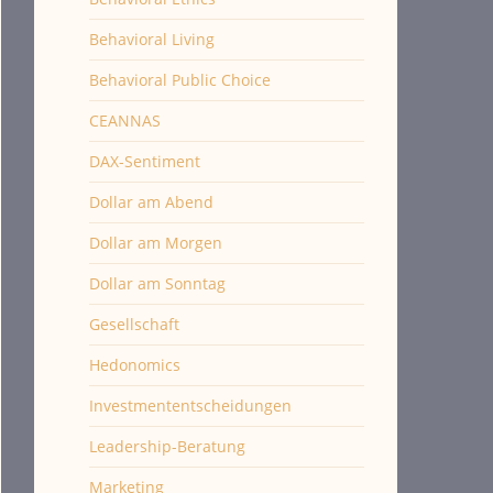
Behavioral Living
Behavioral Public Choice
CEANNAS
DAX-Sentiment
Dollar am Abend
Dollar am Morgen
Dollar am Sonntag
Gesellschaft
Hedonomics
Investmententscheidungen
Leadership-Beratung
Marketing