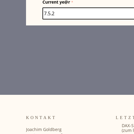
Current ye@r
*
KONTAKT
LETZ
DAX-S
Joachim Goldberg
(zum l