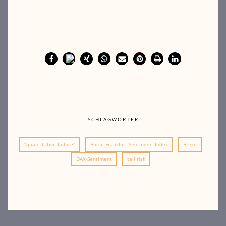
SCHLAGWÖRTER
"quantitative failure"
Börse Frankfurt Sentiment-Index
Brexit
DAX-Sentiment
tail risk