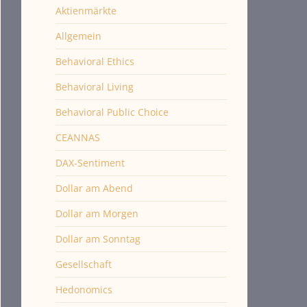
Aktienmärkte
Allgemein
Behavioral Ethics
Behavioral Living
Behavioral Public Choice
CEANNAS
DAX-Sentiment
Dollar am Abend
Dollar am Morgen
Dollar am Sonntag
Gesellschaft
Hedonomics