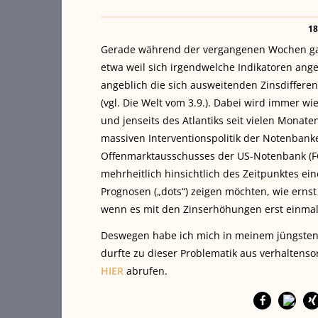
18
Gerade während der vergangenen Wochen gab
etwa weil sich irgendwelche Indikatoren ang
angeblich die sich ausweitenden Zinsdiffer
(vgl. Die Welt vom 3.9.). Dabei wird immer wi
und jenseits des Atlantiks seit vielen Monat
massiven Interventionspolitik der Notenbanke
Offenmarktausschusses der US-Notenbank (FO
mehrheitlich hinsichtlich des Zeitpunktes ein
Prognosen („dots“) zeigen möchten, wie ernst 
wenn es mit den Zinserhöhungen erst einmal
Deswegen habe ich mich in meinem jüngsten
durfte zu dieser Problematik aus verhaltens
HIER
abrufen.