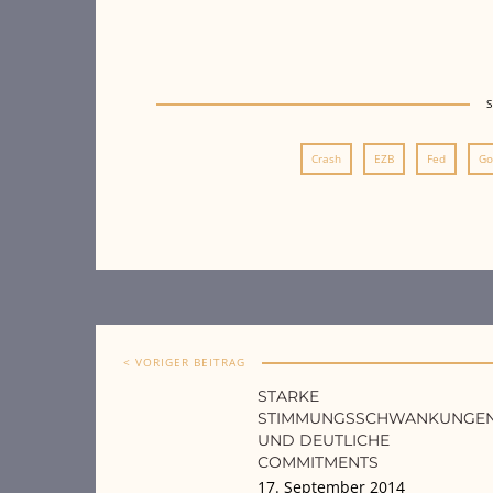
Crash
EZB
Fed
Go
< VORIGER BEITRAG
STARKE
STIMMUNGSSCHWANKUNGE
UND DEUTLICHE
COMMITMENTS
17. September 2014