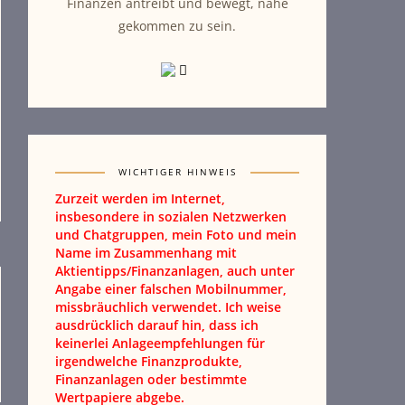
Finanzen antreibt und bewegt, nahe
gekommen zu sein.
WICHTIGER HINWEIS
Zurzeit werden im Internet,
insbesondere in sozialen Netzwerken
und Chatgruppen, mein Foto und mein
Name im Zusammenhang mit
Aktientipps/Finanzanlagen, auch unter
Angabe einer falschen Mobilnummer,
missbräuchlich verwendet. Ich weise
ausdrücklich darauf hin, dass ich
keinerlei Anlageempfehlungen für
irgendwelche Finanzprodukte,
Finanzanlagen oder bestimmte
Wertpapiere abgebe.