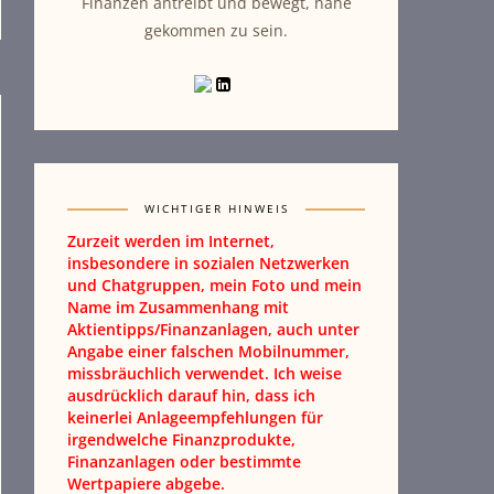
Finanzen antreibt und bewegt, nahe
gekommen zu sein.
WICHTIGER HINWEIS
Zurzeit werden im Internet,
insbesondere in sozialen Netzwerken
und Chatgruppen, mein Foto und mein
Name im Zusammenhang mit
Aktientipps/Finanzanlagen, auch unter
Angabe einer falschen Mobilnummer,
missbräuchlich verwendet. Ich weise
ausdrücklich darauf hin, dass ich
keinerlei Anlageempfehlungen für
irgendwelche Finanzprodukte,
Finanzanlagen oder bestimmte
Wertpapiere abgebe.