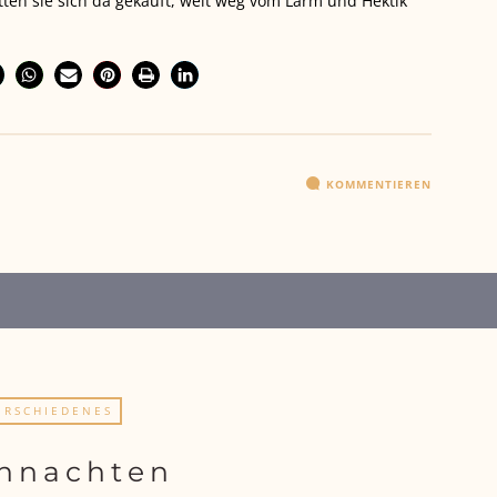
en sie sich da gekauft, weit weg vom Lärm und Hektik
KOMMENTIEREN
ERSCHIEDENES
hnachten