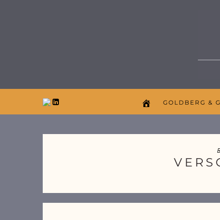
GOLDBERG & 
B
VERS