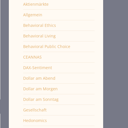
Aktienmärkte
Allgemein
Behavioral Ethics
Behavioral Living
Behavioral Public Choice
CEANNAS
DAX-Sentiment
Dollar am Abend
Dollar am Morgen
Dollar am Sonntag
Gesellschaft
Hedonomics