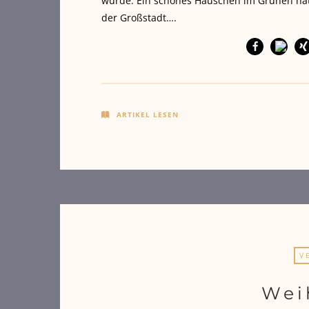
wurde. Ein schönes Häuschen im Grünen hatt
der Großstadt….
ARTIKEL LESEN
V
Wei