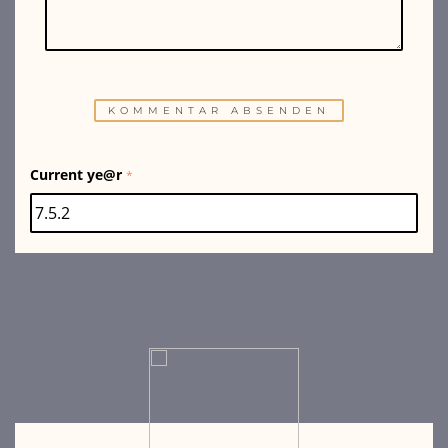
Current ye@r
*