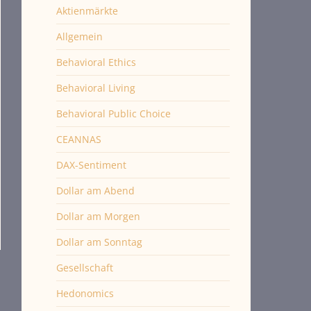
Aktienmärkte
Allgemein
Behavioral Ethics
Behavioral Living
Behavioral Public Choice
CEANNAS
DAX-Sentiment
Dollar am Abend
Dollar am Morgen
Dollar am Sonntag
Gesellschaft
Hedonomics