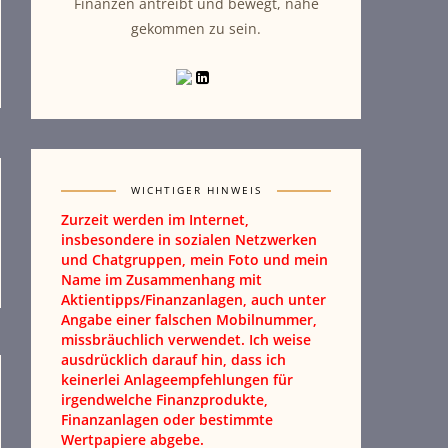
Finanzen antreibt und bewegt, nahe
gekommen zu sein.
WICHTIGER HINWEIS
Zurzeit werden im Internet,
insbesondere in sozialen Netzwerken
und Chatgruppen, mein Foto und mein
Name im Zusammenhang mit
Aktientipps/Finanzanlagen, auch unter
Angabe einer falschen Mobilnummer,
missbräuchlich verwendet. Ich weise
ausdrücklich darauf hin, dass ich
keinerlei Anlageempfehlungen für
irgendwelche Finanzprodukte,
Finanzanlagen oder bestimmte
Wertpapiere abgebe.