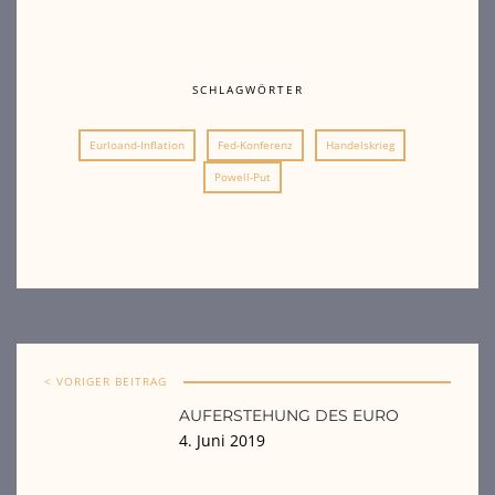
SCHLAGWÖRTER
Eurloand-Inflation
Fed-Konferenz
Handelskrieg
Powell-Put
< VORIGER BEITRAG
AUFERSTEHUNG DES EURO
4. Juni 2019