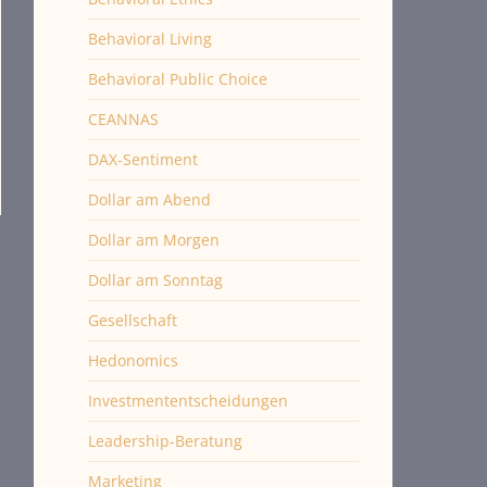
Behavioral Living
Behavioral Public Choice
CEANNAS
DAX-Sentiment
Dollar am Abend
Dollar am Morgen
Dollar am Sonntag
Gesellschaft
Hedonomics
Investmententscheidungen
Leadership-Beratung
Marketing