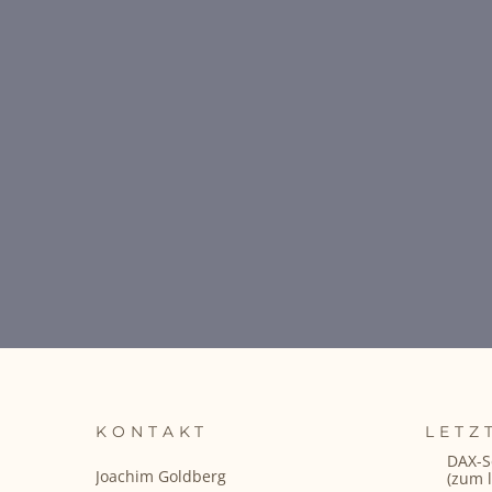
KONTAKT
LETZ
DAX-S
Joachim Goldberg
(zum l