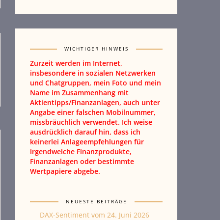
WICHTIGER HINWEIS
Zurzeit werden im Internet,
insbesondere in sozialen Netzwerken
und Chatgruppen, mein Foto und mein
Name im Zusammenhang mit
Aktientipps/Finanzanlagen, auch unter
Angabe einer falschen Mobilnummer,
missbräuchlich verwendet. Ich weise
ausdrücklich darauf hin, dass ich
keinerlei Anlageempfehlungen für
irgendwelche Finanzprodukte,
Finanzanlagen oder bestimmte
Wertpapiere abgebe.
NEUESTE BEITRÄGE
DAX-Sentiment vom 24. Juni 2026