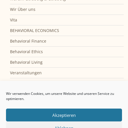
Wir Über uns
Vita
BEHAVIORAL ECONOMICS
Behavioral Finance
Behavioral Ethics
Behavioral Living
Veranstaltungen
Privatseminar
Impressum
Wir verwenden Cookies, um unsere Website und unseren Service zu
optimieren.
Cookie-Richtlinie (EU)
Akzeptieren
Ablehnen