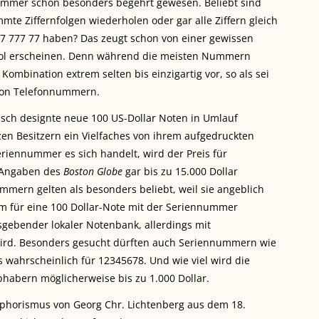
1 immer schon besonders begehrt gewesen. Beliebt sind
te Ziffernfolgen wiederholen oder gar alle Ziffern gleich
777 777 77 haben?
Das zeugt schon von einer gewissen
mbol erscheinen. Denn während die meisten Nummern
mbination extrem selten bis einzigartig vor, so als sei
 von Telefonnummern.
sch designte neue 100 US-Dollar Noten in Umlauf
zen Besitzern ein Vielfaches von ihrem aufgedruckten
iennummer es sich handelt, wird der Preis für
 Angaben des
Boston Globe
gar bis zu 15.000 Dollar
ummern gelten als besonders beliebt, weil sie angeblich
llem für eine 100 Dollar-Note mit der Seriennummer
gebender lokaler Notenbank, allerdings mit
ird. Besonders gesucht dürften auch Seriennummern wie
 wahrscheinlich für 12345678. Und wie viel wird die
habern möglicherweise bis zu 1.000 Dollar.
Aphorismus von Georg Chr. Lichtenberg aus dem 18.