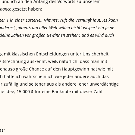
h und ich an den Anfang des Vorworts zu unserem
inance
gesetzt haben:
 in einer Lotterie., Nimm’s‘, ruft die Vernunft laut, ,es kann
deres‘; ,nimm‘s um aller Welt willen nicht‘, wispert ein Je ne
kleine Zahlen vor großen Gewinnen stehen‘; und es wird auch
rg mit klassischen Entscheidungen unter Unsicherheit
keitsrechnung auskennt, weiß natürlich, dass man mit
genauso große Chance auf den Hauptgewinn hat wie mit
 hätte ich wahrscheinlich wie jeder andere auch das
zufällig und seltener aus als andere, eher unverdächtige
 Idee, 15.000 $ für eine Banknote mit dieser Zahl
as“