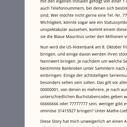
mit den eigenen Initialen gefolgt von einer 
auch Telefonnummern, bei denen sich bestimm
sind. Wer möchte nicht gerne eine Tel.-Nr. 
Wichtigkeit, könnte sogar wie ein Statussy
unspektakulär aussehen, kommt einem diese Ko
sie die Blaue Mauritius unter den Millionen
Nun wird die US-Notenbank am 8. Oktober fri
bringen, und einige davon werden ihren stol
Nennwert bringen. Je nachdem um welche Ser
bestimmte Banknoten unter Sammlern nach
einbringen: Einige der achtstelligen Serienn
besonders selten sein sollen. Das gilt vor a
00000001, von denen es mehrere, je nach aus
unterschiedlichen Buchstabencodes geben w
66666666 oder 77777777 sein, weniger gibt es
ominöse 31415927 bringen? Unter Mathe-Lieb
Diese Story hat mich unweigerlich an einen 