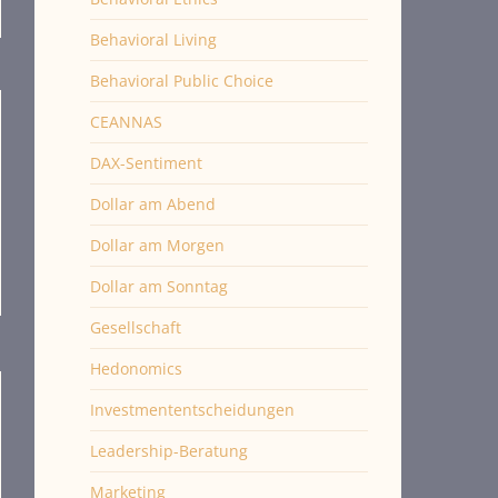
Behavioral Living
Behavioral Public Choice
CEANNAS
DAX-Sentiment
Dollar am Abend
Dollar am Morgen
Dollar am Sonntag
Gesellschaft
Hedonomics
Investmententscheidungen
Leadership-Beratung
Marketing