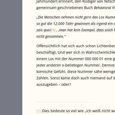
Jahrhundert erinnert, den Rüdiger von Nitsc
gemeinsam geschriebenen Buch
Behavioral F
„Die Menschen nehmen nicht gern das Los Nummer 1
so gut die 12.000 Taler gewinnen als irgend ein an
sais quoi
[1]
, ,man hat kein Exempel, dass solch 
nicht genommen.“
Offensichtlich hat sich auch schon Lichtenbe
beschäftigt. Und wer sich in Wahrscheinlich
einem Los mit der Nummer 000 000 01 eine 
jeder anderen x-beliebigen Nummer. Dennoch
komische Gefühl, diese Nummer sähe weniger 
Zahlen. Sonst käme doch auch niemand auf die
auszugeben – oder?
[1]
Dies bedeute so viel wie „ich weiß nicht w