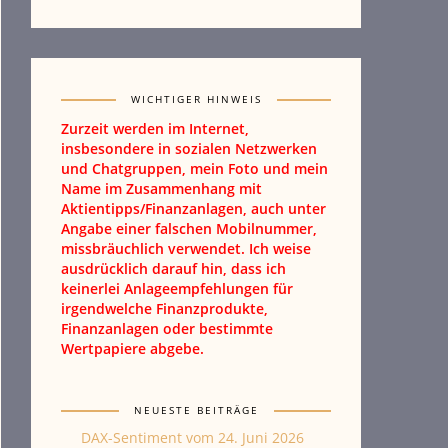
WICHTIGER HINWEIS
Zurzeit werden im Internet,
insbesondere in sozialen Netzwerken
und Chatgruppen, mein Foto und mein
Name im Zusammenhang mit
Aktientipps/Finanzanlagen, auch unter
Angabe einer falschen Mobilnummer,
missbräuchlich verwendet. Ich weise
ausdrücklich darauf hin, dass ich
keinerlei Anlageempfehlungen für
irgendwelche Finanzprodukte,
Finanzanlagen oder bestimmte
Wertpapiere abgebe.
NEUESTE BEITRÄGE
DAX-Sentiment vom 24. Juni 2026