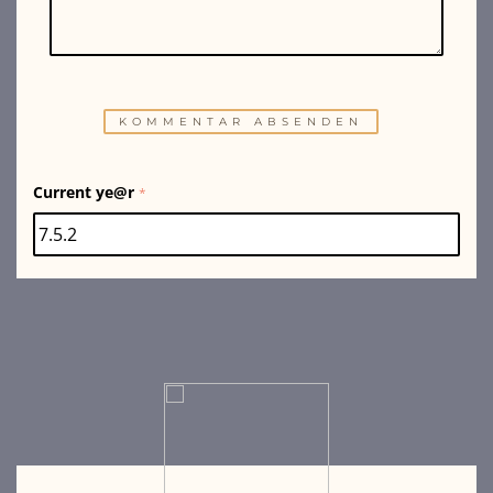
Current ye@r
*