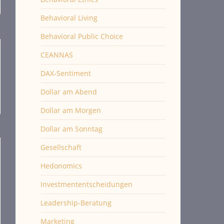
Behavioral Living
Behavioral Public Choice
CEANNAS
DAX-Sentiment
Dollar am Abend
Dollar am Morgen
Dollar am Sonntag
Gesellschaft
Hedonomics
Investmententscheidungen
Leadership-Beratung
Marketing