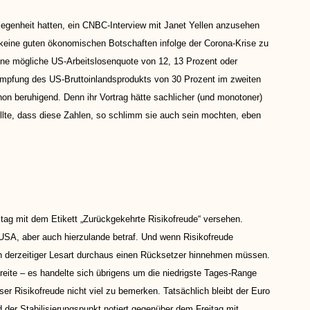
legenheit hatten, ein CNBC-Interview mit Janet Yellen anzusehen
 keine guten ökonomischen Botschaften infolge der Corona-Krise zu
 eine mögliche US-Arbeitslosenquote von 12, 13 Prozent oder
rumpfung des US-Bruttoinlandsprodukts von 30 Prozent im zweiten
schon beruhigend. Denn ihr Vortrag hätte sachlicher (und monotoner)
llte, dass diese Zahlen, so schlimm sie auch sein mochten, eben
ag mit dem Etikett „Zurückgekehrte Risikofreude“ versehen.
USA, aber auch hierzulande betraf. Und wenn Risikofreude
ach derzeitiger Lesart durchaus einen Rücksetzer hinnehmen müssen.
eite – es handelte sich übrigens um die niedrigste Tages-Range
ser Risikofreude nicht viel zu bemerken. Tatsächlich bleibt der Euro
d der Stabilisierungspunkt notiert gegenüber dem Freitag mit