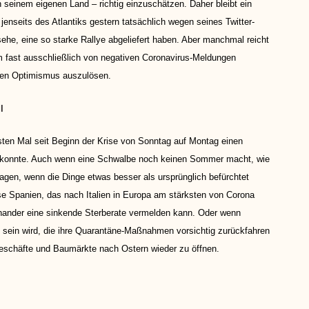
seinem eigenen Land – richtig einzuschätzen. Daher bleibt ein
jenseits des Atlantiks gestern tatsächlich wegen seines Twitter-
he, eine so starke Rallye abgeliefert haben. Aber manchmal reicht
m fast ausschließlich von negativen Coronavirus-Meldungen
chen Optimismus auszulösen.
l
ten Mal seit Beginn der Krise von Sonntag auf Montag einen
 konnte. Auch wenn eine Schwalbe noch keinen Sommer macht, wie
agen, wenn die Dinge etwas besser als ursprünglich befürchtet
se Spanien, das nach Italien in Europa am stärksten von Corona
inander eine sinkende Sterberate vermelden kann. Oder wenn
n sein wird, die ihre Quarantäne-Maßnahmen vorsichtig zurückfahren
 Geschäfte und Baumärkte nach Ostern wieder zu öffnen.