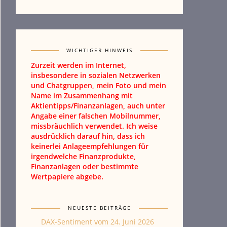
WICHTIGER HINWEIS
Zurzeit werden im Internet,
insbesondere in sozialen Netzwerken
und Chatgruppen, mein Foto und mein
Name im Zusammenhang mit
Aktientipps/Finanzanlagen, auch unter
Angabe einer falschen Mobilnummer,
missbräuchlich verwendet. Ich weise
ausdrücklich darauf hin, dass ich
keinerlei Anlageempfehlungen für
irgendwelche Finanzprodukte,
Finanzanlagen oder bestimmte
Wertpapiere abgebe.
NEUESTE BEITRÄGE
DAX-Sentiment vom 24. Juni 2026