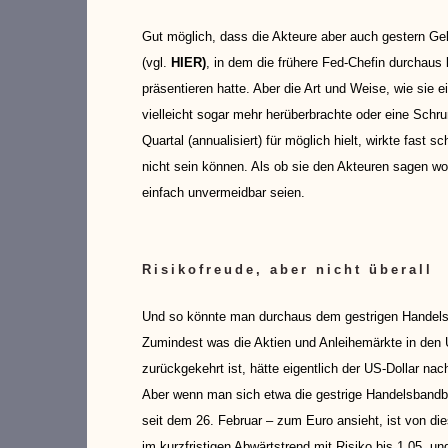
Gut möglich, dass die Akteure aber auch gestern Ge
(vgl.
HIER
)
, in dem die frühere Fed-Chefin durchaus
präsentieren hatte. Aber die Art und Weise, wie sie
vielleicht sogar mehr herüberbrachte oder eine Sch
Quartal (annualisiert) für möglich hielt, wirkte fast 
nicht sein können. Als ob sie den Akteuren sagen wo
einfach unvermeidbar seien.
Risikofreude, aber nicht überall
Und so könnte man durchaus dem gestrigen Handelst
Zumindest was die Aktien und Anleihemärkte in den 
zurückgekehrt ist, hätte eigentlich der US-Dollar n
Aber wenn man sich etwa die gestrige Handelsbandbr
seit dem 26. Februar – zum Euro ansieht, ist von die
im kurzfristigen Abwärtstrend mit Risiko bis 1,05, un