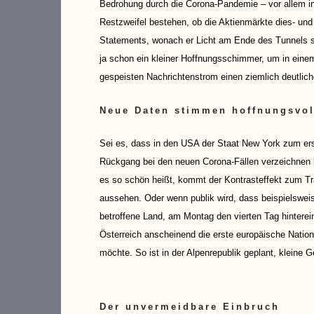
Bedrohung durch die Corona-Pandemie – vor allem in 
Restzweifel bestehen, ob die Aktienmärkte dies- und 
Statements, wonach er Licht am Ende des Tunnels se
ja schon ein kleiner Hoffnungsschimmer, um in eine
gespeisten Nachrichtenstrom einen ziemlich deutli
Neue Daten stimmen hoffnungsvol
Sei es, dass in den USA der Staat New York zum ers
Rückgang bei den neuen Corona-Fällen verzeichnen
es so schön heißt, kommt der Kontrasteffekt zum Tr
aussehen. Oder wenn publik wird, dass beispielswei
betroffene Land, am Montag den vierten Tag hintere
Österreich anscheinend die erste europäische Natio
möchte. So ist in der Alpenrepublik geplant, kleine
Der unvermeidbare Einbruch