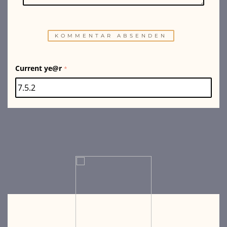
Current ye@r
*