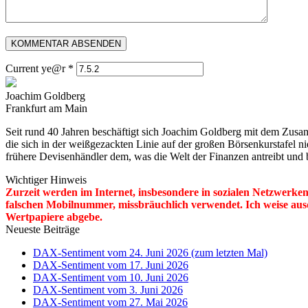
Current ye@r
*
Joachim Goldberg
Frankfurt am Main
Seit rund 40 Jahren beschäftigt sich Joachim Goldberg mit dem Zusa
die sich in der weißgezackten Linie auf der großen Börsenkurstafel n
frühere Devisenhändler dem, was die Welt der Finanzen antreibt un
Wichtiger Hinweis
Zurzeit werden im Internet, insbesondere in sozialen Netzwer
falschen Mobilnummer, missbräuchlich verwendet. Ich weise aus
Wertpapiere abgebe.
Neueste Beiträge
DAX-Sentiment vom 24. Juni 2026 (zum letzten Mal)
DAX-Sentiment vom 17. Juni 2026
DAX-Sentiment vom 10. Juni 2026
DAX-Sentiment vom 3. Juni 2026
DAX-Sentiment vom 27. Mai 2026