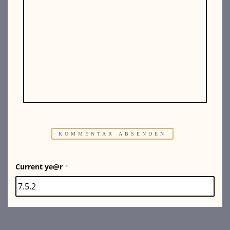
Current ye@r
*