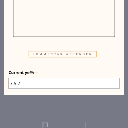
Current ye@r
*