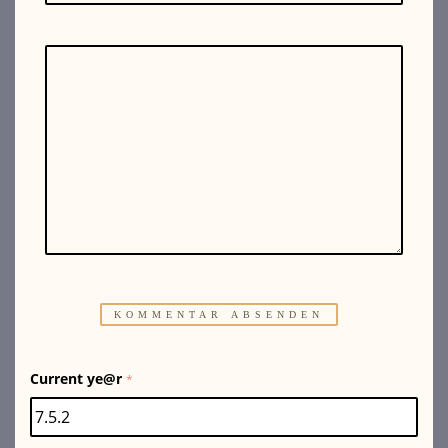
Current ye@r
*