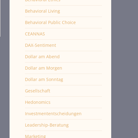
Behavioral Living
Behavioral Public Choice
CEANNAS
DAX-Sentiment
Dollar am Abend
Dollar am Morgen
Dollar am Sonntag
Gesellschaft
Hedonomics
Investmententscheidungen
Leadership-Beratung
Marketing