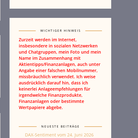
WICHTIGER HINWEIS
Zurzeit werden im Internet,
insbesondere in sozialen Netzwerken
und Chatgruppen, mein Foto und mein
Name im Zusammenhang mit
Aktientipps/Finanzanlagen, auch unter
Angabe einer falschen Mobilnummer,
missbräuchlich verwendet. Ich weise
ausdrücklich darauf hin, dass ich
keinerlei Anlageempfehlungen für
irgendwelche Finanzprodukte,
Finanzanlagen oder bestimmte
Wertpapiere abgebe.
NEUESTE BEITRÄGE
DAX-Sentiment vom 24. Juni 2026