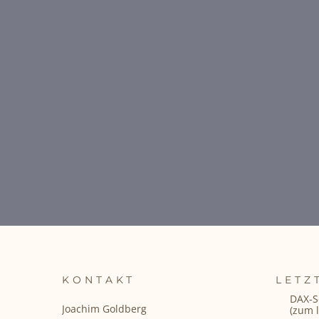
KONTAKT
LETZ
DAX-S
Joachim Goldberg
(zum l