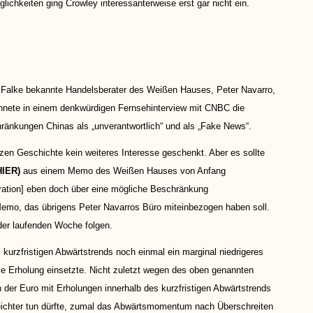
ichkeiten ging Crowley interessanterweise erst gar nicht ein.
r Falke bekannte Handelsberater des Weißen Hauses, Peter Navarro,
hnete in einem denkwürdigen Fernsehinterview mit CNBC die
ränkungen Chinas als „unverantwortlich“ und als „Fake News“.
zen Geschichte kein weiteres Interesse geschenkt. Aber es sollte
HIER
)
aus einem Memo des Weißen Hauses von Anfang
tration] eben doch über eine mögliche Beschränkung
Memo, das übrigens Peter Navarros Büro miteinbezogen haben soll.
der laufenden Woche folgen.
urzfristigen Abwärtstrends noch einmal ein marginal niedrigeres
elle Erholung einsetzte. Nicht zuletzt wegen des oben genannten
 der Euro mit Erholungen innerhalb des kurzfristigen Abwärtstrends
ichter tun dürfte, zumal das Abwärtsmomentum nach Überschreiten