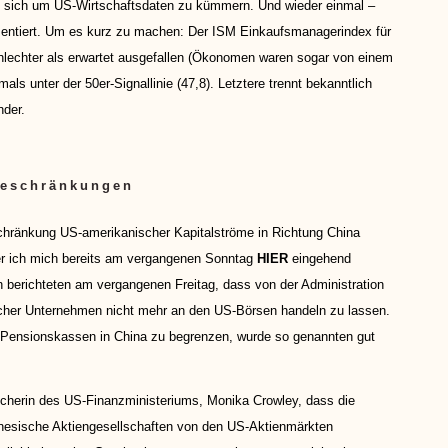
s sich um US-Wirtschaftsdaten zu kümmern. Und wieder einmal –
entiert. Um es kurz zu machen: Der ISM Einkaufsmanagerindex für
chlechter als erwartet ausgefallen (Ökonomen waren sogar von einem
ls unter der 50er-Signallinie (47,8). Letztere trennt bekanntlich
nder.
beschränkungen
chränkung US-amerikanischer Kapitalströme in Richtung China
der ich mich bereits am vergangenen Sonntag
HIER
eingehend
 berichteten am vergangenen Freitag, dass von der Administration
ischer Unternehmen nicht mehr an den US-Börsen handeln zu lassen.
 Pensionskassen in China zu begrenzen, wurde so genannten gut
echerin des US-Finanzministeriums, Monika Crowley, dass die
chinesische Aktiengesellschaften von den US-Aktienmärkten