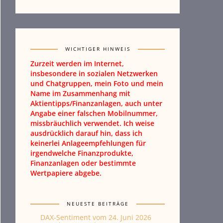
WICHTIGER HINWEIS
Zurzeit werden im Internet,
insbesondere in sozialen Netzwerken
und Chatgruppen, mein Foto und mein
Name im Zusammenhang mit
Aktientipps/Finanzanlagen, auch unter
Angabe einer falschen Mobilnummer,
missbräuchlich verwendet. Ich weise
ausdrücklich darauf hin, dass ich
keinerlei Anlageempfehlungen für
irgendwelche Finanzprodukte,
Finanzanlagen oder bestimmte
Wertpapiere abgebe.
NEUESTE BEITRÄGE
DAX-Sentiment vom 24. Juni 2026