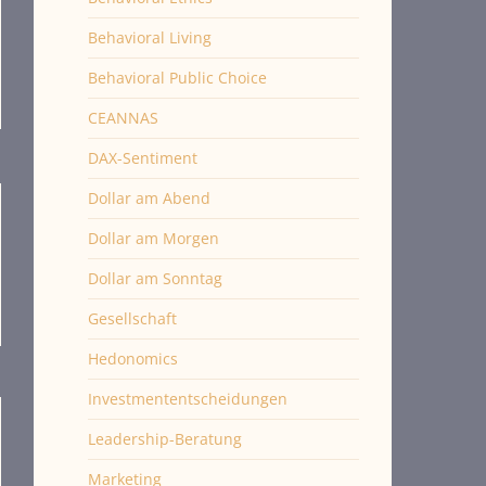
Behavioral Living
Behavioral Public Choice
CEANNAS
DAX-Sentiment
Dollar am Abend
Dollar am Morgen
Dollar am Sonntag
Gesellschaft
Hedonomics
Investmententscheidungen
Leadership-Beratung
Marketing