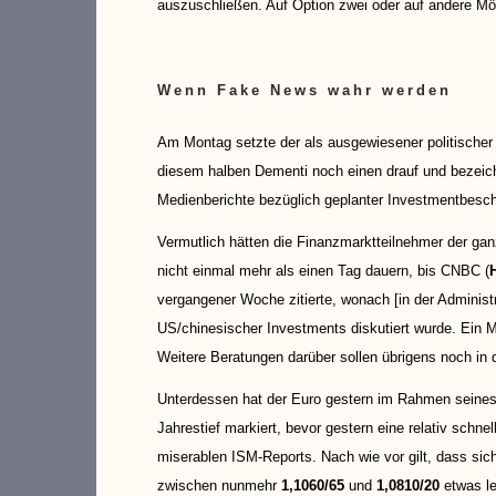
auszuschließen. Auf Option zwei oder auf andere Mögl
Wenn Fake News wahr werden
Am Montag setzte der als ausgewiesener politische
diesem halben Dementi noch einen drauf und bezeic
Medienberichte bezüglich geplanter Investmentbesch
Vermutlich hätten die Finanzmarktteilnehmer der gan
nicht einmal mehr als einen Tag dauern, bis CNBC (
vergangener Woche zitierte, wonach [in der Adminis
US/chinesischer Investments diskutiert wurde. Ein 
Weitere Beratungen darüber sollen übrigens noch in 
Unterdessen hat der Euro gestern im Rahmen seines k
Jahrestief markiert, bevor gestern eine relativ schn
miserablen ISM-Reports. Nach wie vor gilt, dass sich
zwischen nunmehr
1,1060/65
und
1,0810/20
etwas le