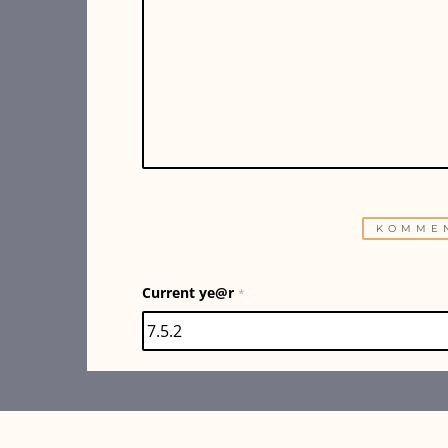
Current ye@r
*