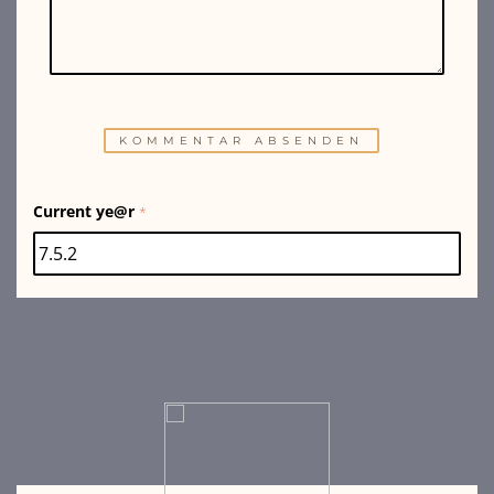
Current ye@r
*