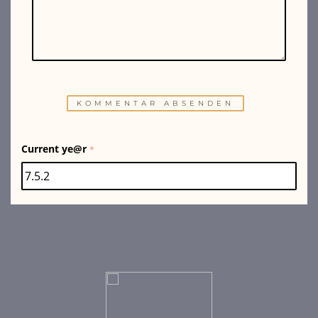
Current ye@r
*