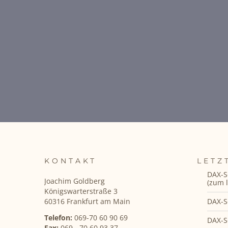
KONTAKT
LETZ
DAX-S
Joachim Goldberg
(zum l
Königswarterstraße 3
DAX-S
60316 Frankfurt am Main
Telefon:
069-70 60 90 69
DAX-S
Fax:
069 - 70 60 93 37