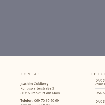
KONTAKT
LETZ
DAX-S
Joachim Goldberg
(zum l
Königswarterstraße 3
DAX-S
60316 Frankfurt am Main
Telefon:
069-70 60 90 69
DAX-S