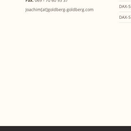
Fax:
069 - 70 60 93 37
DAX-S
Joachim[at]goldberg-goldberg.com
DAX-S