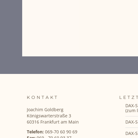
KONTAKT
LETZ
DAX-S
Joachim Goldberg
(zum l
Königswarterstraße 3
DAX-S
60316 Frankfurt am Main
Telefon:
069-70 60 90 69
DAX-S
Fax:
069 - 70 60 93 37