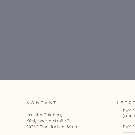
KONTAKT
LETZ
DAX-S
Joachim Goldberg
(zum l
Königswarterstraße 3
DAX-S
60316 Frankfurt am Main