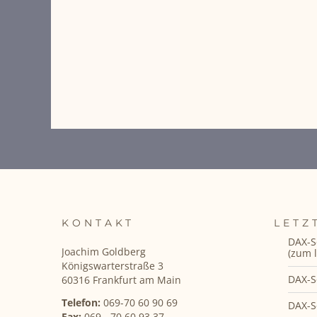
KONTAKT
LETZ
DAX-S
Joachim Goldberg
(zum l
Königswarterstraße 3
DAX-S
60316 Frankfurt am Main
Telefon:
069-70 60 90 69
DAX-S
Fax:
069 - 70 60 93 37