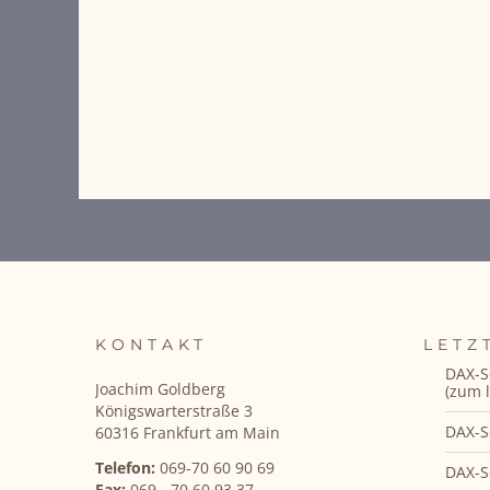
KONTAKT
LETZ
DAX-S
Joachim Goldberg
(zum l
Königswarterstraße 3
DAX-S
60316 Frankfurt am Main
Telefon:
069-70 60 90 69
DAX-S
Fax:
069 - 70 60 93 37