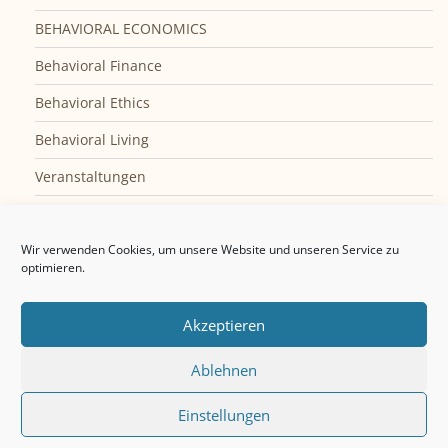
BEHAVIORAL ECONOMICS
Behavioral Finance
Behavioral Ethics
Behavioral Living
Veranstaltungen
Privatseminar
Impressum
Wir verwenden Cookies, um unsere Website und unseren Service zu
optimieren.
Cookie-Richtlinie (EU)
Akzeptieren
Ablehnen
Einstellungen
© 2026 Joachim Goldberg