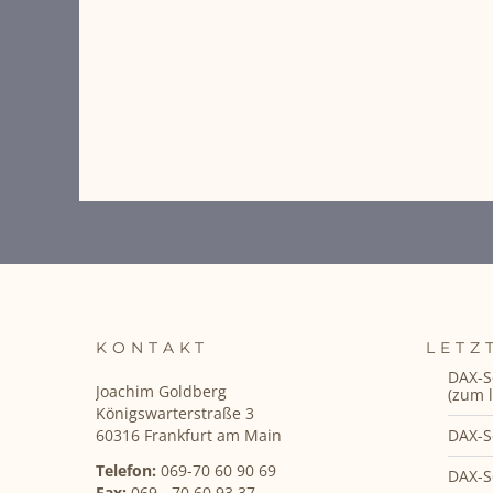
KONTAKT
LETZ
DAX-S
Joachim Goldberg
(zum l
Königswarterstraße 3
DAX-S
60316 Frankfurt am Main
Telefon:
069-70 60 90 69
DAX-S
Fax:
069 - 70 60 93 37